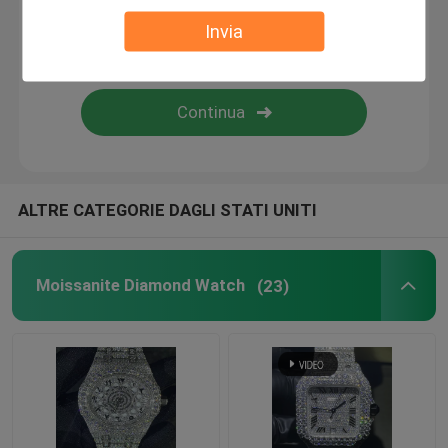
Invia
Collana di tennis di Moissanite
Orologio di Moissanite Ap
Orologio di Moissanite
ALTRE CATEGORIE DAGLI STATI UNITI
Busto di Moissanite giù l'orologio
Moissanite Diamond Watch
(23)