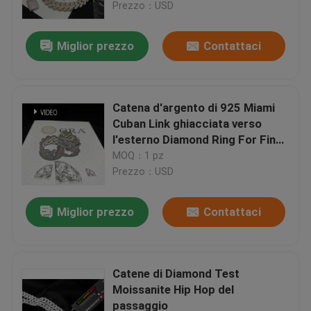
Prezzo：USD
Miglior prezzo
Contattaci
Catena d'argento di 925 Miami
Cuban Link ghiacciata verso
l'esterno Diamond Ring For Fine
Jewelry degli uomini di
MOQ：1 pz
Moissanite
Prezzo：USD
Miglior prezzo
Contattaci
Casa
Prodotti
Catene di Diamond Test
Moissanite Hip Hop del
passaggio
Circa noi