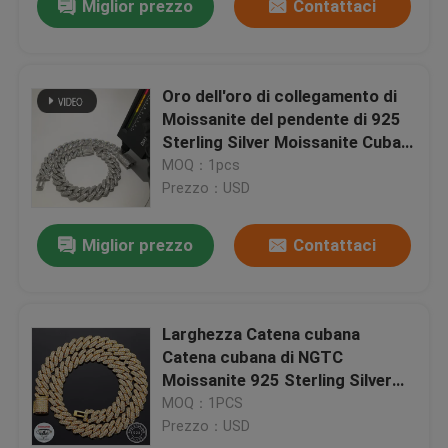
Miglior prezzo
Contattaci
Oro dell'oro di collegamento di
Moissanite del pendente di 925
Sterling Silver Moissanite Cuban
Link
MOQ：1pcs
Prezzo：USD
Miglior prezzo
Contattaci
Larghezza Catena cubana
Catena cubana di NGTC
Moissanite 925 Sterling Silver
Miami 13mm
MOQ：1PCS
Prezzo：USD