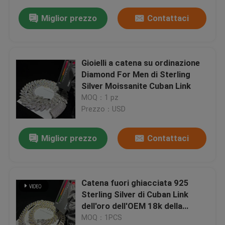
Miglior prezzo
Contattaci
Gioielli a catena su ordinazione
Diamond For Men di Sterling
Silver Moissanite Cuban Link
MOQ：1 pz
Prezzo：USD
Miglior prezzo
Contattaci
Catena fuori ghiacciata 925
Sterling Silver di Cuban Link
dell'oro dell'OEM 18k della
catena di Miami Cuban Link
MOQ：1PCS