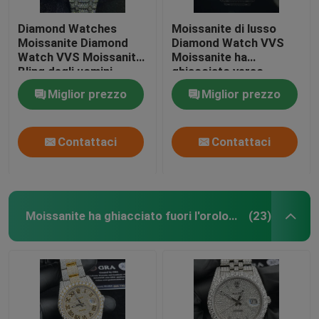
Diamond Watches
Moissanite di lusso
Moissanite Diamond
Diamond Watch VVS
Watch VVS Moissanite
Moissanite ha
Bling degli uomini
ghiacciato verso
amichevoli di Eco
l'esterno il busto di
Miglior prezzo
Miglior prezzo
Moissanite giù
Contattaci
Contattaci
Moissanite ha ghiacciato fuori l'orologio
(23)