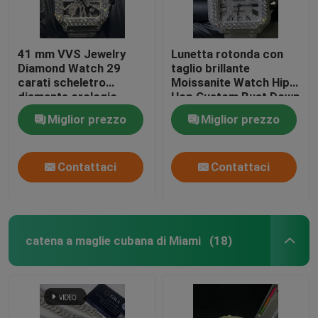
41 mm VVS Jewelry
Lunetta rotonda con
Diamond Watch 29
taglio brillante
carati scheletro
Moissanite Watch Hip
diamante orologio
Hop Custom Bust Down
Watch
Miglior prezzo
Miglior prezzo
Contattaci
Contattaci
catena a maglie cubana di Miami
(18)