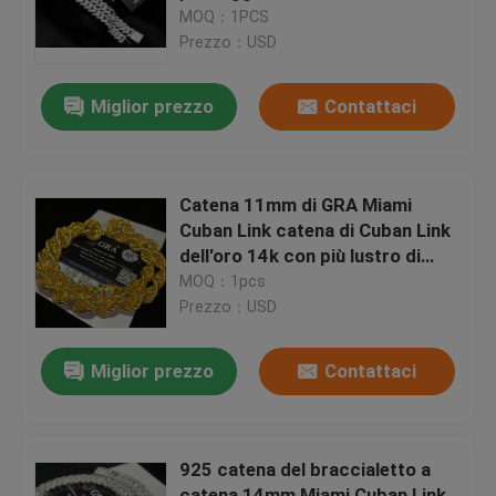
MOQ：1PCS
Prezzo：USD
Giro della fabbrica
Miglior prezzo
Contattaci
Controllo di qualità
Contattici
Catena 11mm di GRA Miami
Cuban Link catena di Cuban Link
dell'oro 14k con più lustro di
Notizie
Bling
MOQ：1pcs
Prezzo：USD
Casi
Miglior prezzo
Contattaci
Richieda una citazione
925 catena del braccialetto a
Moissanite Diamond Watch
catena 14mm Miami Cuban Link