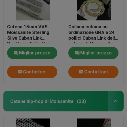
Catena 15mm VVS
Collana cubana su
Moissanite Sterling
ordinazione GRA a 24
Silve Cuban Link
pollici Cuban Link della
Necklace di Hip Hop
catena di Moissanite
Miami Cuban Link
per il concerto di
Miglior prezzo
Miglior prezzo
musica
Contattaci
Contattaci
Catene hip-hop di Moissanite
(20)