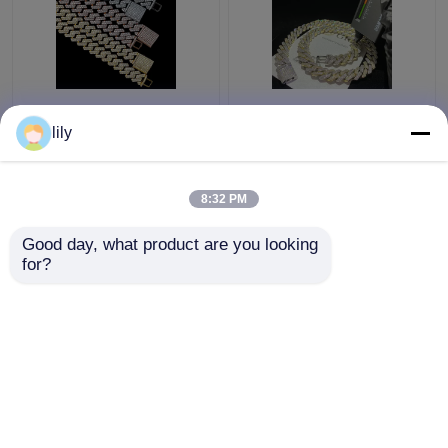
Le catene hip-hop di
Bling Collana
Miami Moissanite dei
Moissanite ha
lily
gioielli di GRA passano
ghiacciato fuori la
Diamond Test
collana a catena a
Moissanite Cuban Link
catena di 18k Cuban
8:32 PM
Miglior prezzo
Miglior prezzo
Link per gli uomini
Good day, what product are you looking 
for?
Contattaci
Contattaci
Osservi più
Casa
Circa noi
Contattaci
Desktop Site
Mappa del sito
Privacy Policy