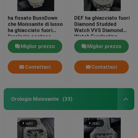
ha fissato BussDown
DEF ha ghiacciato fuori
che Moissanite di lusso
Diamond Studded
ha ghiacciato fuori
Watch VVS Diamond
l'orologio costoso
Watch Everlasting
Shine
Miglior prezzo
Miglior prezzo
Contattaci
Contattaci
Orologio Moissanite
(33)