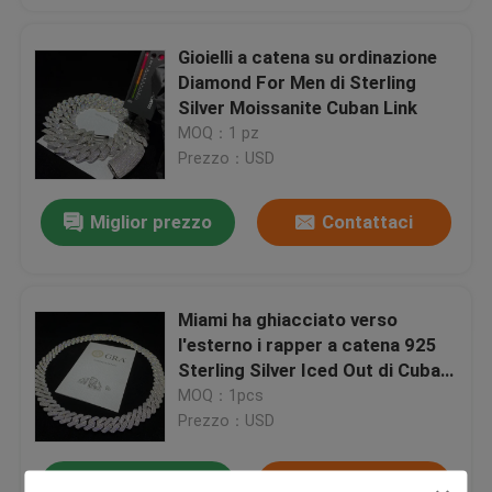
Gioielli a catena su ordinazione
Giro della fabbrica
Diamond For Men di Sterling
Silver Moissanite Cuban Link
Controllo di qualità
MOQ：1 pz
Prezzo：USD
Contattici
Miglior prezzo
Contattaci
Notizie
Miami ha ghiacciato verso
Casi
l'esterno i rapper a catena 925
Sterling Silver Iced Out di Cuban
Link degli uomini di Moissanite
MOQ：1pcs
Richieda una citazione
Prezzo：USD
Moissanite Diamond Watch
Miglior prezzo
Contattaci