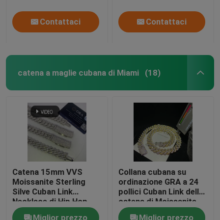
Contattaci
Contattaci
catena a maglie cubana di Miami
(18)
Catena 15mm VVS
Collana cubana su
Moissanite Sterling
ordinazione GRA a 24
Silve Cuban Link
pollici Cuban Link della
Necklace di Hip Hop
catena di Moissanite
Miami Cuban Link
per il concerto di
Miglior prezzo
Miglior prezzo