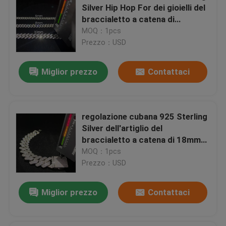
Silver Hip Hop For dei gioielli del
braccialetto a catena di
Moissanite Cuban Link
MOQ：1pcs
Prezzo：USD
Miglior prezzo
Contattaci
regolazione cubana 925 Sterling
Silver dell'artiglio del
braccialetto a catena di 18mm
Vvs Moissanite Hip Hop
MOQ：1pcs
Prezzo：USD
Miglior prezzo
Contattaci