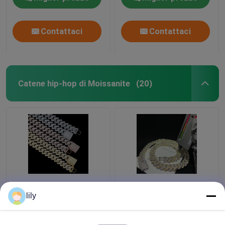
musica
Contattaci
Contattaci
Catene hip-hop di Moissanite
(20)
Le catene hip-hop di
Bling Collana
Miami Moissanite dei
Moissanite ha
lily
gioielli di GRA passano
ghiacciato fuori la
Diamond Test
collana a catena a