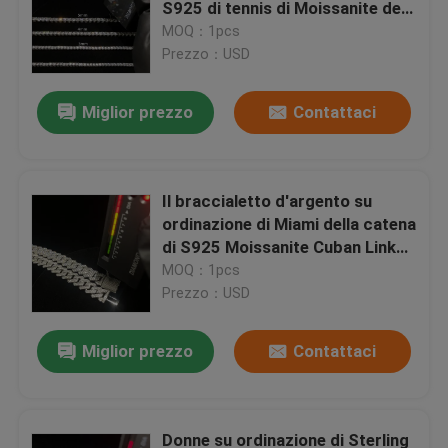
S925 di tennis di Moissanite dei
gioielli
MOQ：1pcs
Prezzo：USD
Miglior prezzo
Contattaci
Il braccialetto d'argento su
ordinazione di Miami della catena
di S925 Moissanite Cuban Link
ha ghiacciato verso l'esterno
MOQ：1pcs
gioielli
Prezzo：USD
Miglior prezzo
Contattaci
Donne su ordinazione di Sterling