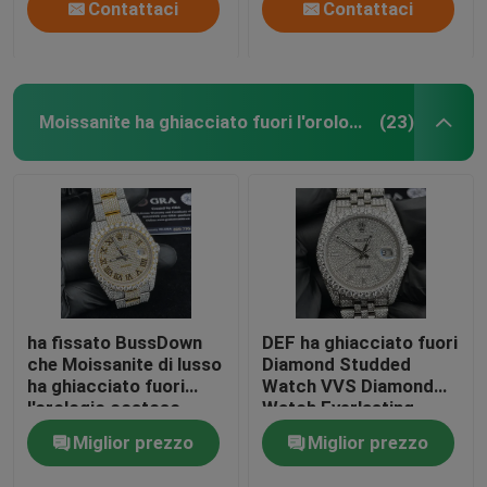
Contattaci
Contattaci
Moissanite ha ghiacciato fuori l'orologio
(23)
ha fissato BussDown
DEF ha ghiacciato fuori
che Moissanite di lusso
Diamond Studded
ha ghiacciato fuori
Watch VVS Diamond
l'orologio costoso
Watch Everlasting
Shine
Miglior prezzo
Miglior prezzo