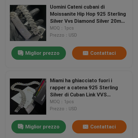
Uomini Cateni cubani di
Moissanite Hip Hop 925 Sterling
Silver Vvs Diamond Silver 20mm
dei gioielli
MOQ：1pcs
Prezzo：USD
Miglior prezzo
Contattaci
Miami ha ghiacciato fuori i
rapper a catena 925 Sterling
Silver di Cuban Link VVS
Casa
Moissanite degli uomini
MOQ：1pcs
Prezzo：USD
Prodotti
Miglior prezzo
Contattaci
Circa noi