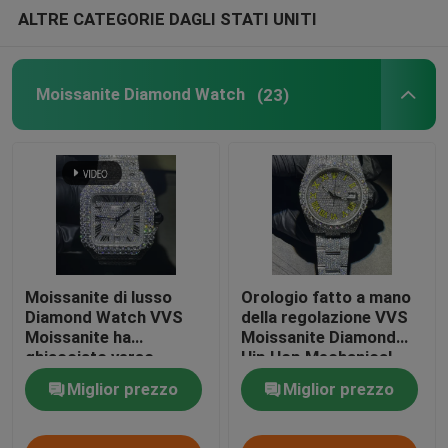
ALTRE CATEGORIE DAGLI STATI UNITI
Collana di tennis di Moissanite
Moissanite Diamond Watch
(23)
Orologio di Moissanite Ap
Orologio di Moissanite
Busto di Moissanite giù l'orologio
Moissanite di lusso
Orologio fatto a mano
Diamond Watch VVS
della regolazione VVS
Moissanite ha
Moissanite Diamond
ghiacciato verso
Hip Hop Mechanical
l'esterno il busto di
Diamond
Miglior prezzo
Miglior prezzo
Moissanite giù