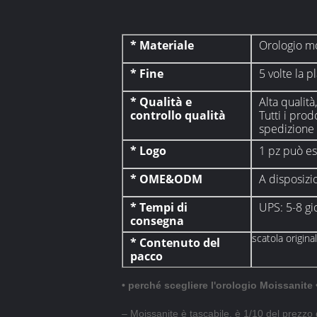
* Materiale
Orologio mo
* Fine
5 volte la 
* Qualità e
Alta qualit
controllo qualità
Tutti i prod
spedizione
* Logo
1 pz può es
* OME&ODM
A disposizi
* Tempi di
UPS: 5-8 gio
consegna
scatola origina
* Contenuto del
pacco
• perché scegliere l'orologio Moissanite 
– Moissanite è tascabile, è 1/10 del prezzo