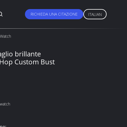
RICHIEDA UNA CITAZIONE
ITALIAN
 Watch
glio brillante
 Hop Custom Bust
moissanite watch
ne: