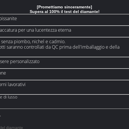
[Promettiamo sinceramente]
Supera al 100% il test del diamante!
issanite
placcatura per una lucentezza eterna
à, senza piombo, nichel e cadmio.
otti saranno controllati da QC prima dell'imballaggio e della
sere personalizzato
one
rni lavorativi
le di lusso
•
 del diamante