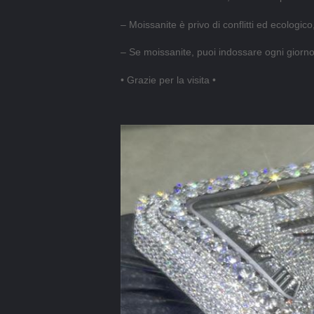
– Moissanite è privo di conflitti ed ecolo
– Se moissanite, puoi indossare ogni giorno 
• Grazie per la visita •