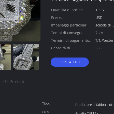
Quantità di ordine
1PCS
minimo:
Prezzo:
USD
Imballaggi particolari:
scatole di l
Tempi di consegna:
7days
Termini di pagamento:
T/T, Wester
Capacità di
500
alimentazione:
CONTATTACI
ne Di Prodotto
Tipo:
Produttore di fabbrica di 
OEM:
Accetta OEM 1 pz