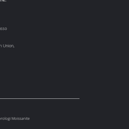
usso
n Union,
orologi Moissanite