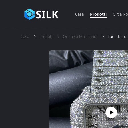
Casa
Prodotti
Circa No
Casa
Prodotti
Orologio Moissanite
Lunetta ro