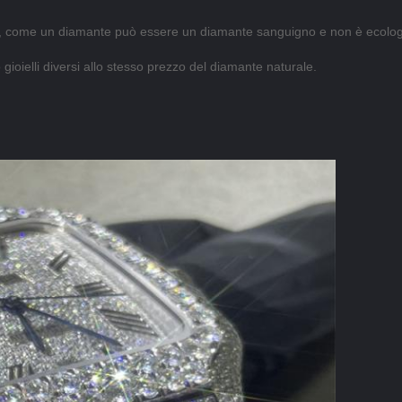
gico, come un diamante può essere un diamante sanguigno e non è ecolog
gioielli diversi allo stesso prezzo del diamante naturale.