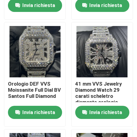
Invia richiesta
Invia richiesta
Giro della fabbrica
Controllo di qualità
Contattici
Notizie
Orologio DEF VVS
41 mm VVS Jewelry
Moissanite Full Dial BV
Diamond Watch 29
Casi
Santos Full Diamond
carati scheletro
diamante orologio
Invia richiesta
Invia richiesta
Richieda una citazione
Moissanite Diamond Watch