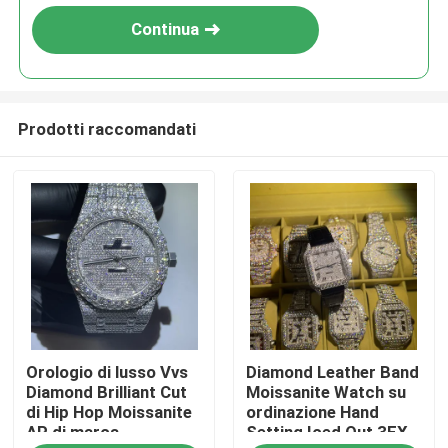
Continua
Prodotti raccomandati
Casa
Orologio di lusso Vvs
Diamond Leather Band
Prodotti
Diamond Brilliant Cut
Moissanite Watch su
di Hip Hop Moissanite
ordinazione Hand
AP di marca
Setting Iced Out 3EX
Circa noi