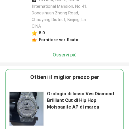
International Mansion, No 41,
Dongsihuan Zhong Road,
Chaoyang District, Beijing ,La
Lasciate un messaggio
CINA
Ti richiameremo presto!
5.0
Fornitore verificato
Osservi più
Ottieni il miglior prezzo per
Orologio di lusso Vvs Diamond
Brilliant Cut di Hip Hop
Moissanite AP di marca
Invia