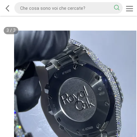
3
/
3