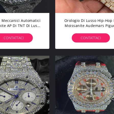
i Meccanici Automatici
Orologio Di Lusso Hip-Hop 
ite AP Di TNT Di Lusso
Moissanite Audemars Pigu
'orologio Di Hip Hop
Moissanite Ap
Dell'incastonatura
CONTATTACI
CONTATTACI