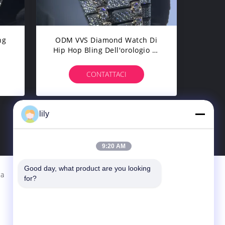
ng
ODM VVS Diamond Watch Di
Hip Hop Bling Dell'orologio Di
Moissanite AP Del Frigorifero
CONTATTACI
lily
>
9:20 AM
Good day, what product are you looking 
ca
Contattaci
for?
Beijing Silk Road Enterprise Management
Services Co., Ltd.
Piano 16, unità B, Mansion internazionale