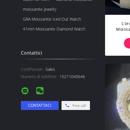
moissanite jewelry
GRA Moissanite Iced Out Watch
L'or
41mm Moissanite Diamond Watch
Moissa
Fuori L
Contattici
ContPerson :
Sales
Numero di telefono :
15211040646
Free call