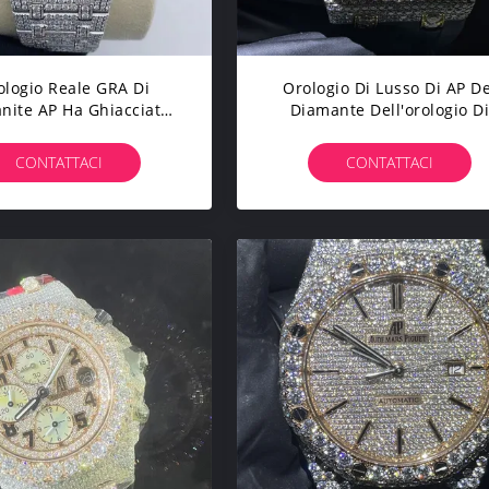
ologio Reale GRA Di
Orologio Di Lusso Di AP De
nite AP Ha Ghiacciato
Diamante Dell'orologio D
'orologio Meccanico Di
Audemars Piguet Moissani
Lusso
AP Per Le Signore
CONTATTACI
CONTATTACI