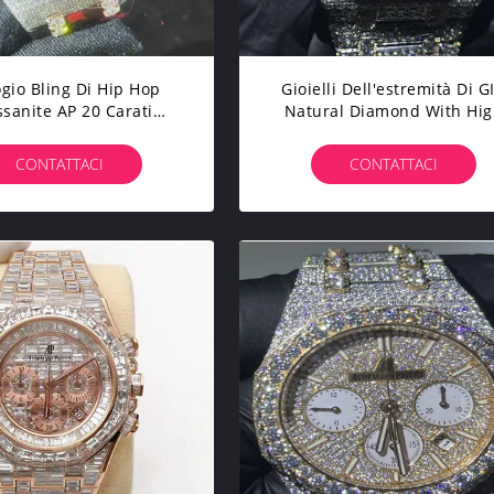
gio Bling Di Hip Hop
Gioielli Dell'estremità Di G
sanite AP 20 Carati
Natural Diamond With Hi
nd Bezel Watch Crown
Dell'orologio Di VVS1
Moissanite AP
CONTATTACI
CONTATTACI