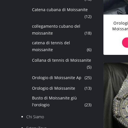
Catena cubana di Moissanite
(12)
Orolog
collegamento cubano del
Moissan
moissanite
(18)
Dell
catena di tennis del
moissanite
(6)
Collana di tennis di Moissanite
(5)
Orologio di Moissanite Ap
(25)
Orologio di Moissanite
(13)
Busto di Moissanite giù
l'orologio
(23)
Chi Siamo