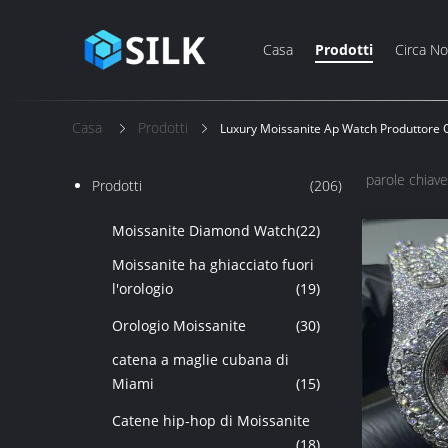
Casa
Prodotti
Circa No
Casa
Prodotti
Luxury Moissanite Ap Watch Produttore 
parole chiave
Prodotti
(206)
Moissanite Diamond Watch
(22)
Moissanite ha ghiacciato fuori
l'orologio
(19)
Orologio Moissanite
(30)
catena a maglie cubana di
Miami
(15)
Catene hip-hop di Moissanite
(18)