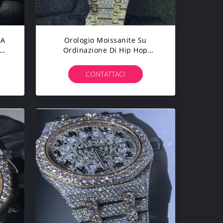
IA
Orologio Moissanite Su
gh
Ordinazione Di Hip Hop
Datejust Moissanite AP
Intorno Al Taglio Brillante
CONTATTACI