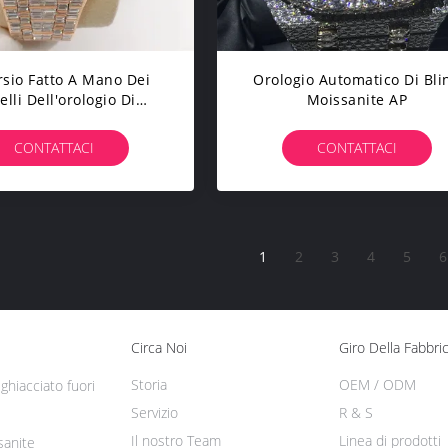
arsio Fatto A Mano Dei
Orologio Automatico Di Bli
elli Dell'orologio Di
Moissanite AP
nite AP Ha Ghiacciato
o L'esterno L'acciaio
CONTATTACI
CONTATTACI
idabile Di Moissanite
1
2
3
4
5
6
Circa Noi
Giro Della Fabbri
Storia
OEM / ODM
ghiacciato fuori
Servizio
R & S
Il nostro Team
Linea di prodotti
sanite