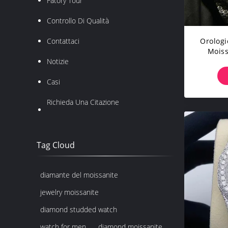
Fatory Tour
Controllo Di Qualità
Orologi
Contattaci
Moiss
Marca
Notizie
Dell'o
Casi
Richieda Una Citazione
Tag Cloud
diamante del moissanite
jewelry moissanite
diamond studded watch
watch for men
diamond moissanite