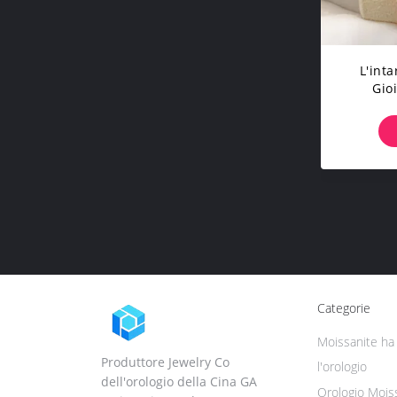
L'int
Gioi
Moissa
Vers
Inoss
Categorie
Moissanite ha 
Produttore Jewelry Co
l'orologio
dell'orologio della Cina GA
Orologio Mois