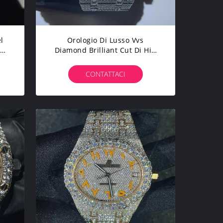
l
Orologio Di Lusso Vvs
i
Diamond Brilliant Cut Di Hip
te
Hop Moissanite AP Di Marca
CONTATTACI