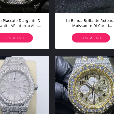
o Placcato D'argento Di
La Banda Brillante Rotond
anite AP Intorno Alla
Moissanite Di Carati
 Superiore Del Taglio
Dell'orologio 18 Di Moissan
rologio Brillante Di Ap
Ap Del Taglio Ha Ghiaccia
CONTATTACI
CONTATTACI
Verso L'esterno L'orologi