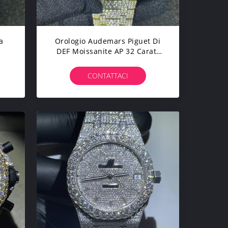
a
Orologio Audemars Piguet Di
DEF Moissanite AP 32 Carati
ite
Ghiacciati Verso L'esterno
to
L'orologio Di Moissanite
CONTATTACI
o