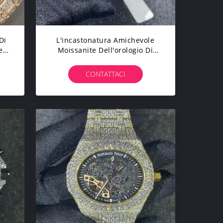
Di
L'incastonatura Amichevole
et
Moissanite Dell'orologio Di
Moissanite AP Della Tasca Ha
Ghiacciato Fuori L'orologio Per
CONTATTACI
Gli Uomini