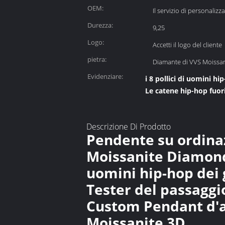
OEM:
Il servizio di personalizz
Durezza:
9,25
Logo:
Accetti il logo del cliente
pietra:
Diamante di VVS Moissan
Evidenziare:
i 8 pollici di uomini hip
Le catene hip-hop fuori
Descrizione Di Prodotto
Pendente su ordinaz
Moissanite Diamond
uomini hip-hop dei g
Tester del passaggio
Custom Pendant d'ar
Moissanite 3D