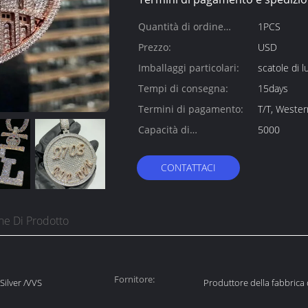
Quantità di ordine
1PCS
minimo:
Prezzo:
USD
Imballaggi particolari:
scatole di l
Tempi di consegna:
15days
Termini di pagamento:
T/T, Weste
Capacità di
5000
alimentazione:
CONTATTACI
ne Di Prodotto
Fornitore:
Silver /VVS
Produttore della fabbrica d