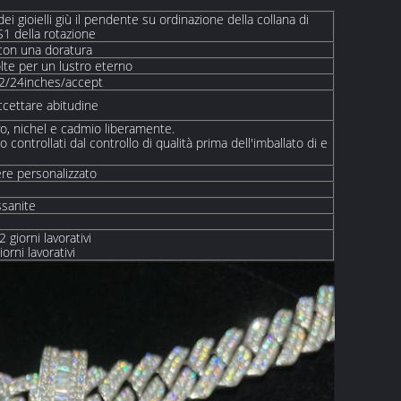
dei gioielli giù il pendente su ordinazione della collana di
1 della rotazione
con una doratura
olte per un lustro eterno
22/24inches/accept
/accettare abitudine
vo, nichel e cadmio liberamente.
o controllati dal controllo di qualità prima dell'imballato di e
re personalizzato
sanite
 giorni lavorativi
orni lavorativi