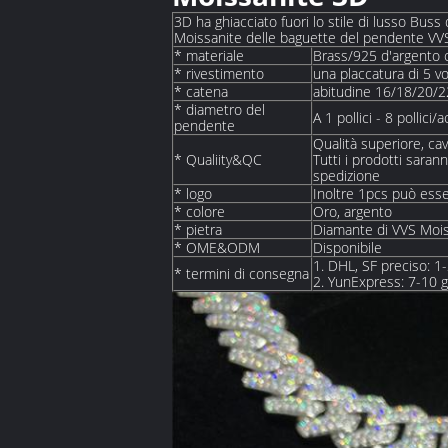
3D ha ghiacciato fuori lo stile di lusso Buss 
Moissanite delle baguette del pendente VVS
* materiale
Brass/925 d'argento 
* rivestimento
una placcatura di 5 v
* catena
abitudine 16/18/20/
* diametro del
A 1 pollici - 8 pollici
pendente
Qualità superiore, ca
* Qualiity&QC
Tutti i prodotti sarann
spedizione
* logo
Inoltre 1pcs può esse
* colore
Oro, argento
* pietra
Diamante di VVS Mois
* OME&ODM
Disponibile
1. DHL, SF preciso: 1-2
* termini di consegna
2. YunExpress: 7-10 gi