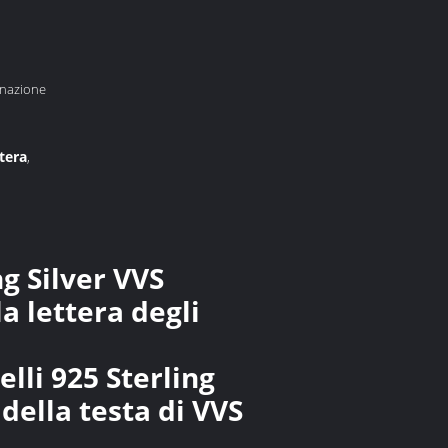
inazione
tera
,
g Silver VVS
 lettera degli
elli 925 Sterling
ella testa di VVS