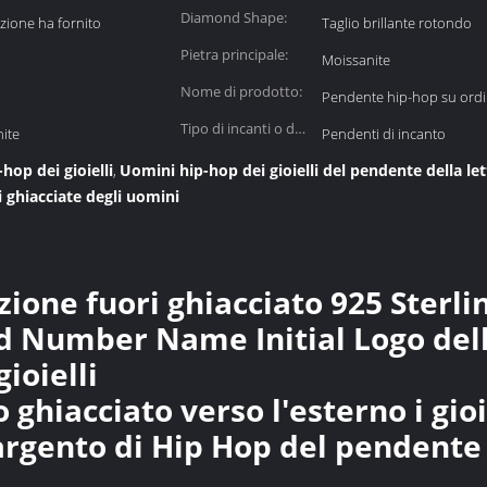
Diamond Shape:
azione ha fornito
Taglio brillante rotondo
Pietra principale:
Moissanite
Nome di prodotto:
Pendente hip-hop su ord
Tipo di incanti o dei
ite
Pendenti di incanto
pendenti:
-hop dei gioielli
Uomini hip-hop dei gioielli del pendente della let
,
 ghiacciate degli uomini
ione fuori ghiacciato 925 Sterlin
 Number Name Initial Logo della
ioielli
 ghiacciato verso l'esterno i gioi
gento di Hip Hop del pendente d