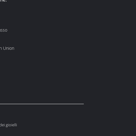
usso
rn Union
ei gioielli