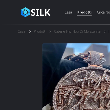
Casa
Prodotti
Circa No
Casa
Prodotti
Catene Hip-Hop Di Moissanite
I