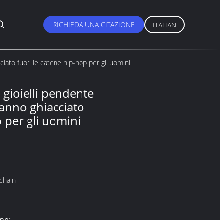
RICHIEDA UNA CITAZIONE
ITALIAN
cciato fuori le catene hip-hop per gli uomini
i gioielli pendente
hanno ghiacciato
p per gli uomini
chain
ne: