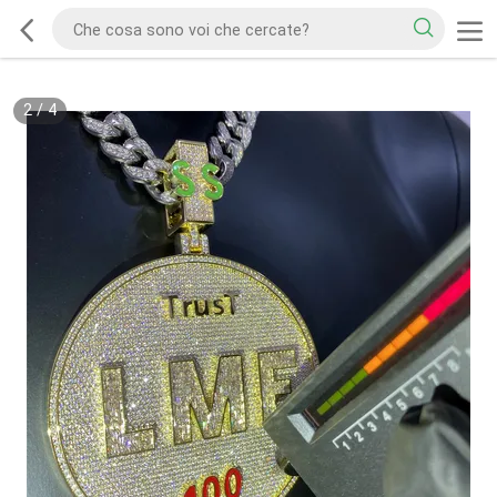
3
/
4