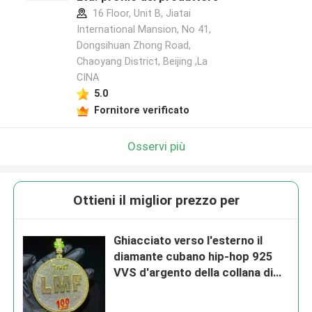
16 Floor, Unit B, Jiatai
International Mansion, No 41,
Dongsihuan Zhong Road,
Chaoyang District, Beijing ,La
Lasciate un messaggio
CINA
Ti richiameremo presto!
5.0
Fornitore verificato
Osservi più
Ottieni il miglior prezzo per
Ghiacciato verso l'esterno il
diamante cubano hip-hop 925
VVS d'argento della collana di
Moissanite del pendente